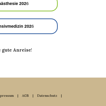
nästhesie 202
6
ensivmedizin 202
6
 gute Anreise
!
pressum
|
AGB
|
Datenschutz
|